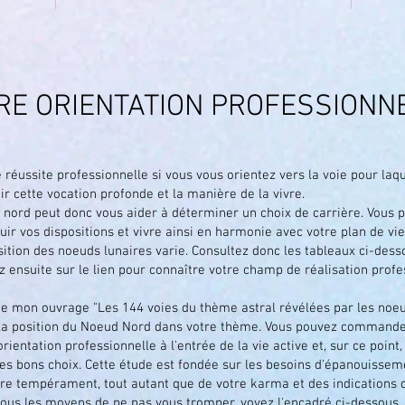
RE ORIENTATION PROFESSIONN
réussite professionnelle si vous vous orientez vers la voie pour laque
r cette vocation profonde et la manière de la vivre.
 nord peut donc vous aider à déterminer un choix de carrière. Vous p
ir vos dispositions et vivre ainsi en harmonie avec votre plan de vie
sition des noeuds lunaires varie. Consultez donc les tableaux ci-dess
z ensuite sur le lien pour connaître votre champ de réalisation prof
 de mon ouvrage "Les 144 voies du thème astral révélées par les noeud
 la position du Noeud Nord dans votre thème. Vous pouvez commander
orientation professionnelle à l'entrée de la vie active et, sur ce poin
es bons choix. Cette étude est fondée sur les besoins d'épanouissem
tre tempérament, tout autant que de votre karma et des indications d
tous les moyens de ne pas vous tromper, voyez l'encadré ci-dessous.