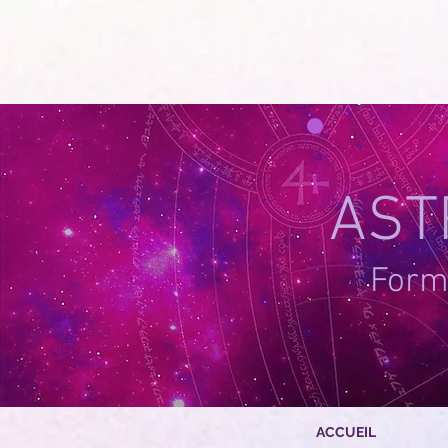
google-site-verification=g_QL0i1y_iH2SzIBnQkwPXBcYSnaUfTasKcSm_DGWYY
UA-215061935
AST
Forma
ACCUEIL