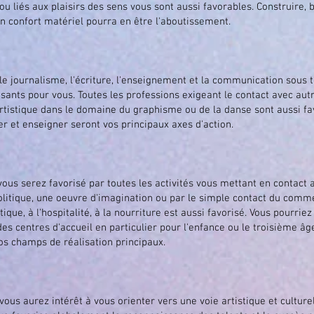
 liés aux plaisirs des sens vous sont aussi favorables. Construire, bâ
in confort matériel pourra en être l'aboutissement.
, le journalisme, l'écriture, l'enseignement et la communication sous
aisants pour vous. Toutes les professions exigeant le contact avec a
artistique dans le domaine du graphisme ou de la danse sont aussi fa
et enseigner seront vos principaux axes d'action.
 vous serez favorisé par toutes les activités vous mettant en contact a
olitique, une oeuvre d'imagination ou par le simple contact du comm
ique, à l'hospitalité, à la nourriture est aussi favorisé. Vous pourriez
des centres d'accueil en particulier pour l'enfance ou le troisième âge
vos champs de réalisation principaux.
, vous aurez intérêt à vous orienter vers une voie artistique et cultur