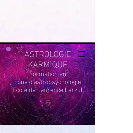
google-site-
verification=g_QL0i1y_iH2SzIBnQkwPXBcYSnaUfTasKcSm_DGWYY
UA-215061935-1
ASTROLOGIE
KARMIQUE
Formation en
ligne d'astropsychologie
Ecole de Laurence Larzul