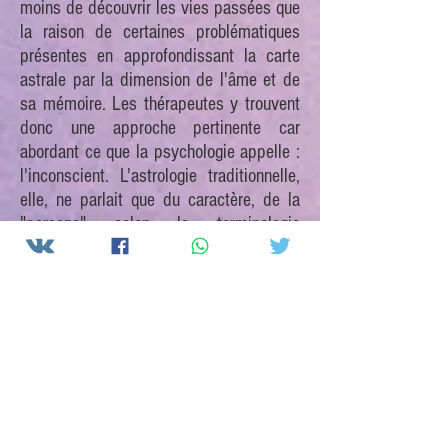
moins de découvrir les vies passées que
la raison de certaines problématiques
présentes en approfondissant la carte
astrale par la dimension de l'âme et de
sa mémoire. Les thérapeutes y trouvent
donc une approche pertinente car
abordant ce que la psychologie appelle :
l'inconscient. L'astrologie traditionnelle,
elle, ne parlait que du caractère, de la
"persona" selon la terminologie
jungienne.
Sa pratique aide donc à éveiller ce que
les grecs appelaient "la Mnemosyne"
soit : la mémoire de l'âme pour l'intégrer
à la personnalité actuelle et mieux
comprendre ainsi les motivations
présidant à l'incarnation présente.