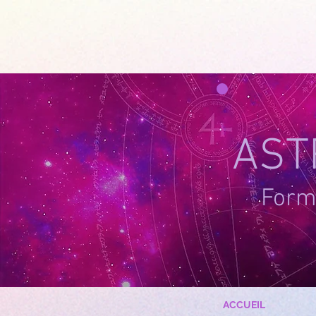
google-site-verification=g_QL0i1y_iH2SzIBnQkwPXBcYSnaUfTasKcSm_DGWYY
UA-215061935
AST
Forma
ACCUEIL