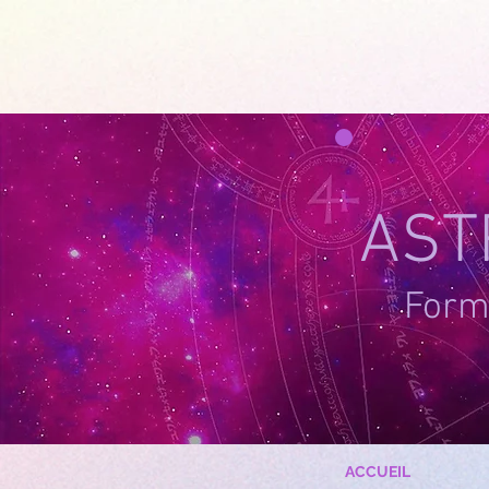
google-site-verification=g_QL0i1y_iH2SzIBnQkwPXBcYSnaUfTasKcSm_DGWYY
UA-215061935
AST
Forma
ACCUEIL