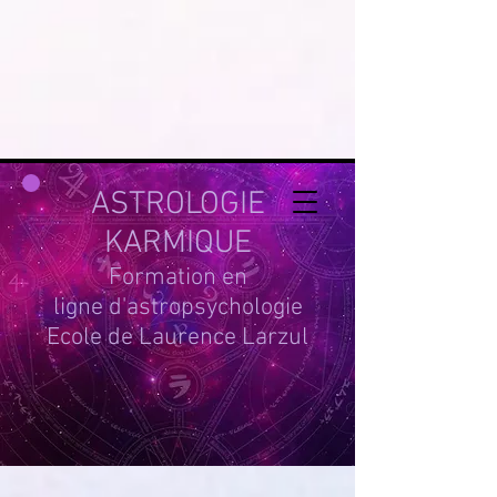
google-site-
verification=g_QL0i1y_iH2SzIBnQkwPXBcYSnaUfTasKcSm_DGWYY
UA-215061935-1
ASTROLOGIE
KARMIQUE
Formation en
ligne d'astropsychologie
Ecole de Laurence Larzul