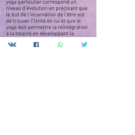
yoga particulier correspond un
niveau d’évolution en précisant que
le but de l’incarnation de l’être est
de trouver l’Unité en lui et que le
yoga doit permettre la réintégration
à la totalité en développant la
personnalité et en travaillant à son
développement spirituel par le
travail sur les énergies.
Elle aborde ensuite un chapitre sur
les 7 corps subtils de l’homme en
lien avec les cakras.
Avec à la fin de l’ouvrage un tableau
récapitulatif des liens entre les
cakras et les corps subtiles et leur
correspondances sur le corps
physique.
Dans ce traité Laurence fait des
liens très importants avec son
enseignement à la fois technique et
psycho spirituel qui démontre que