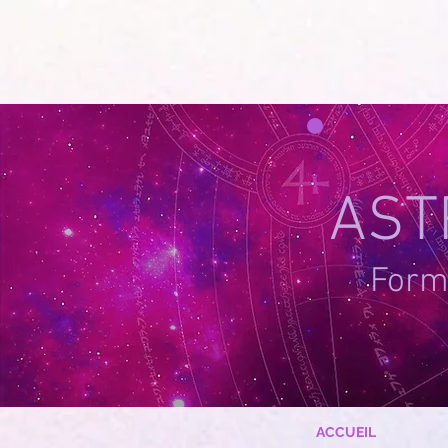
google-site-verification=g_QL0i1y_iH2SzIBnQkwPXBcYSnaUfTasKcSm_DGWYY
UA-215061935
AST
Forma
ACCUEIL