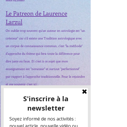
Le Patreon de Laurence
Larzul
On oublie trop souvent qu'un auteur en astrologie est "un
créateur"
car s'il existe une Tradition astrologique avec
un corpus de connaissance commun, c'est "la méthode"
d'approche du thème qui fera toute la différence pour
dire juste ou faux
.
Et c'est à ce sujet que mon
enseignement est "novateur" et surtout "perfectionné"
par rapport à l'approche traditionnelle. Pour le rejoindre
et me soutenir c'est ici :
https://www.patreon.com/Lemilieuduciel_LaurenceLarzul
Notre blog
avec divers articles de commentaire de l'act
ualité
sous l'angle de l'astrologie karmique :