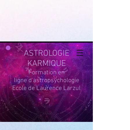
google-site-
verification=g_QL0i1y_iH2SzIBnQkwPXBcYSnaUfTasKcSm_DGWYY
UA-215061935-1
ASTROLOGIE
KARMIQUE
Formation en
ligne d'astropsychologie
Ecole de Laurence Larzul