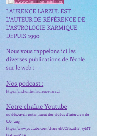
LAURENCE LARZUL EST
L'AUTEUR DE RÉFÉRENCE DE
L'ASTROLOGIE KARMIQUE
DEPUIS 1990
Nous vous rappelons ici les
diverses publications de l'école
sur le web :
Nos podcast :
https://anchor.fm/laurence-larzul
Notre chaîne Youtube
où découvrir notamment des vidéos d'interview de
C.G Jung :
https://www.youtube.com/channel/UC8ixuiH853yMT
kiaU3q-MLA