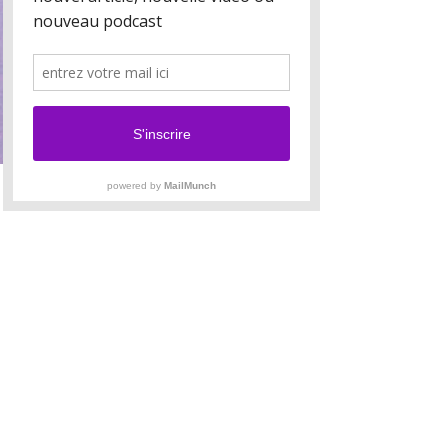
https://astrologielaurencelarzul.blogspot.com
Il faut être inscrit aux cours
pour participer à notre
groupe de discussion sur
Discord
Pour toute demande d'information, contactez
laurence.larzul@gmail.com
Rejoindre nos abonnés
conférence
Demandez à être abonné pour participer
à nos RV Discord sans être élève.
Saisissez votre e-mail ici