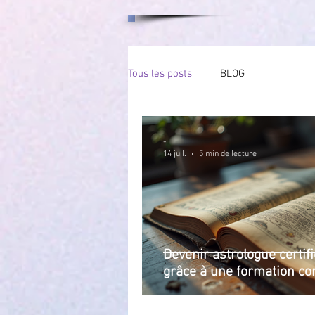
Tous les posts
BLOG
-
14 juil.
5 min de lecture
Devenir astrologue certif
grâce à une formation co