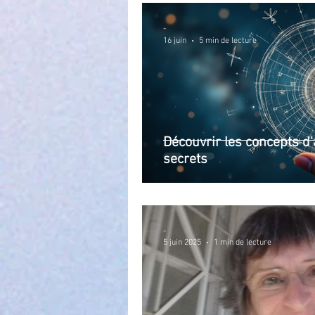
-
16 juin
5 min de lecture
Découvrir les concepts d'
secrets
-
5 juin 2025
1 min de lecture