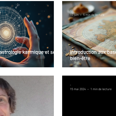
-
10 juin
5 min de lecture
astrologie karmique et ses
Introduction aux bas
bien-être
-
15 mai 2024
1 min de lecture