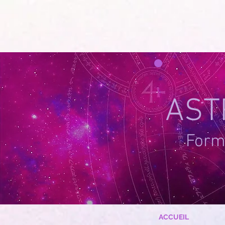
google-site-verification=g_QL0i1y_iH2SzIBnQkwPXBcYSnaUfTasKcSm_DGWYY
UA-215061935
AST
Forma
ACCUEIL