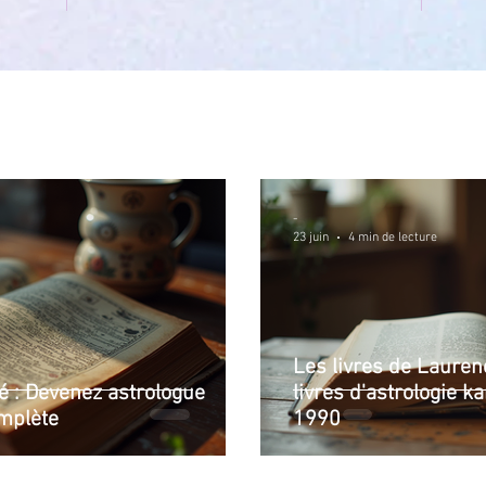
-
23 juin
4 min de lecture
Les livres de Lauren
ié : Devenez astrologue
livres d'astrologie 
mplète
1990