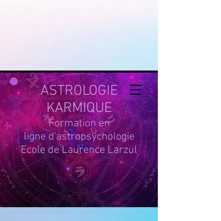
google-site-
verification=g_QL0i1y_iH2SzIBnQkwPXBcYSnaUfTasKcSm_DGWYY
UA-215061935-1
ASTROLOGIE
KARMIQUE
Formation en
ligne d'astropsychologie
Ecole de Laurence Larzul