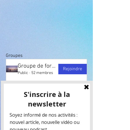
Groupes
Groupe de formation-astrologie
Rejoindre
Public
·
52 membres
DÉBUTANTS ET PLUS AVANCÉS
Rejoindre
Privé
·
6 Étudiants
LES FONDAMENTAUX DE L'ÉCOLE
Rejoindre
Public
·
74 membres
PERFECTIONNÉS (NIVEAU KARMIQUE)
Rejoindre