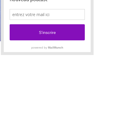
Privé
·
1 Étudiants
SONOTHÉRAPIE SORTIR DE LA DÉPRESSION
Rejoindre
Privé
·
1 membre
CONFIRMÉS
Rejoindre
Privé
·
1 Étudiants