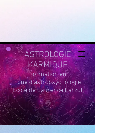
google-site-
verification=g_QL0i1y_iH2SzIBnQkwPXBcYSnaUfTasKcSm_DGWYY
UA-215061935-1
ASTROLOGIE
KARMIQUE
Formation en
ligne d'astropsychologie
Ecole de Laurence Larzul