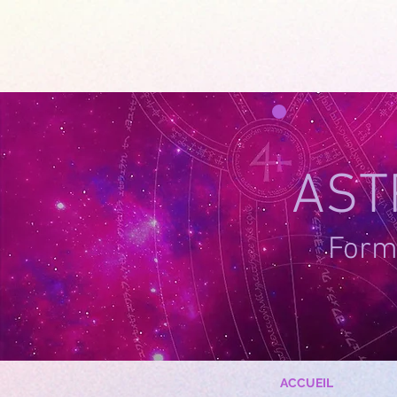
google-site-verification=g_QL0i1y_iH2SzIBnQkwPXBcYSnaUfTasKcSm_DGWYY
UA-215061935
AST
Forma
ACCUEIL