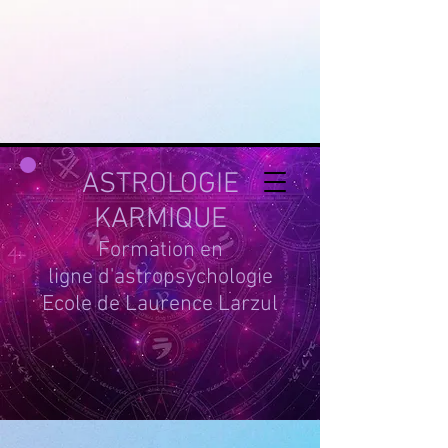
google-site-
verification=g_QL0i1y_iH2SzIBnQkwPXBcYSnaUfTasKcSm_DGWYY
UA-215061935-1
ASTROLOGIE
KARMIQUE
Formation en
ligne d'astropsychologie
Ecole de Laurence Larzul