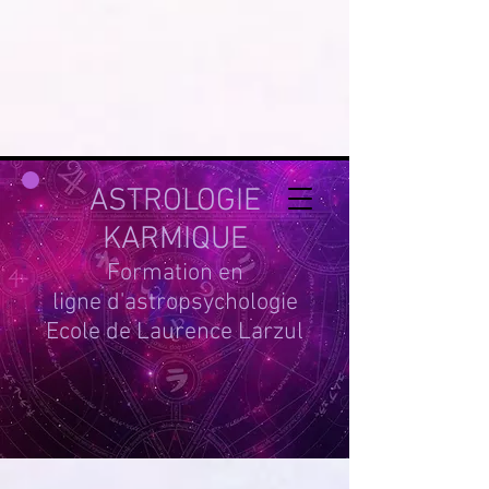
google-site-
verification=g_QL0i1y_iH2SzIBnQkwPXBcYSnaUfTasKcSm_DGWYY
UA-215061935-1
ASTROLOGIE
KARMIQUE
Formation en
ligne d'astropsychologie
Ecole de Laurence Larzul