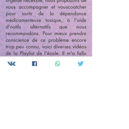
urgente nécessité, nous proposons de
vous accompagner et vous
coatcher
pour sortir de la dépendance
médicamenteuse toxique, à l'aide
d'outils alternatifs que nous
recommandons. Pour mieux prendre
conscience de ce problème encore
trop peu connu, voici diverses vidéos
de la Playlist de l'école. Il m'a fallu
coatcher Elisabeth Darras durant 4
mois avant qu'elle ne prenne
conscience de sa narcodépendance
qui l'appparentait à une simple
"droguée" car elle était si
endoctrinée par le système de santé,
elle pensait que leurs médicaments
"la soignaient"
tandis qu'ils la
conduisaient à une autodestruction
qui a fini par écourter son espérance
de vie puisqu'elle est partie à 65 ans