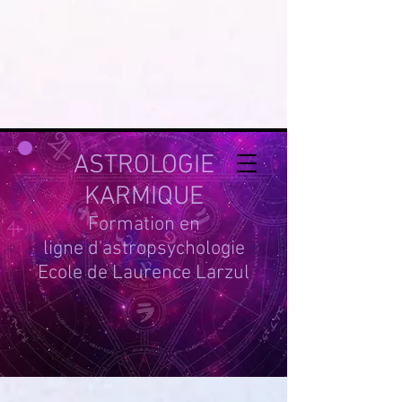
google-site-
verification=g_QL0i1y_iH2SzIBnQkwPXBcYSnaUfTasKcSm_DGWYY
UA-215061935-1
ASTROLOGIE
KARMIQUE
Formation en
ligne d'astropsychologie
Ecole de Laurence Larzul