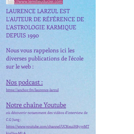
LAURENCE LARZUL EST
L'AUTEUR DE RÉFÉRENCE DE
L'ASTROLOGIE KARMIQUE
DEPUIS 1990
Nous vous rappelons ici les
diverses publications de l'école
sur le web :
Nos podcast :
https://anchor.fm/laurence-larzul
Notre chaîne Youtube
où découvrir notamment des vidéos d'interview de
C.G Jung :
https://www.youtube.com/channel/UC8ixuiH853yMT
kiaU3q-MLA