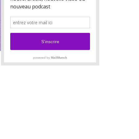
https://astrologielaurencelarzul.blogspot.com
Il faut être inscrit aux cours
pour participer à notre
groupe de discussion sur
Discord
Pour toute demande d'information, contactez
laurence.larzul@gmail.com
Rejoindre nos abonnés
conférence
Demandez à être abonné pour participer
à nos RV Discord sans être élève.
Saisissez votre e-mail ici