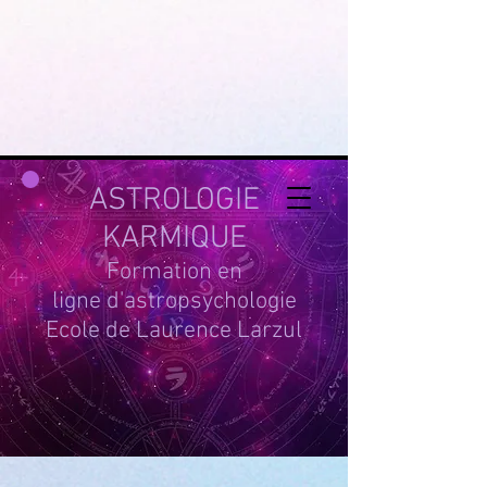
google-site-
verification=g_QL0i1y_iH2SzIBnQkwPXBcYSnaUfTasKcSm_DGWYY
UA-215061935-1
ASTROLOGIE
KARMIQUE
Formation en
ligne d'astropsychologie
Ecole de Laurence Larzul