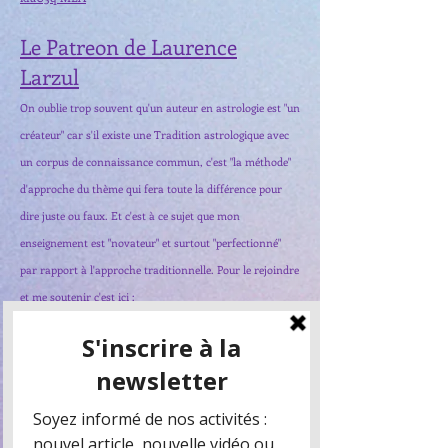
Le Patreon de Laurence
Larzul
On oublie trop souvent qu'un auteur en astrologie est "un
créateur"
car s'il existe une Tradition astrologique avec
un corpus de connaissance commun, c'est "la méthode"
d'approche du thème qui fera toute la différence pour
dire juste ou faux
.
Et c'est à ce sujet que mon
enseignement est "novateur" et surtout "perfectionné"
par rapport à l'approche traditionnelle. Pour le rejoindre
et me soutenir c'est ici :
https://www.patreon.com/Lemilieuduciel_LaurenceLarzul
Notre blog
avec divers articles de commentaire de l'act
ualité
sous l'angle de l'astrologie karmique :