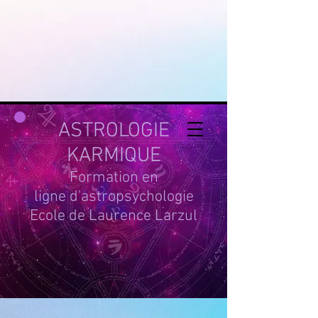
google-site-
verification=g_QL0i1y_iH2SzIBnQkwPXBcYSnaUfTasKcSm_DGWYY
UA-215061935-1
ASTROLOGIE
KARMIQUE
Formation en
ligne d'astropsychologie
Ecole de Laurence Larzul