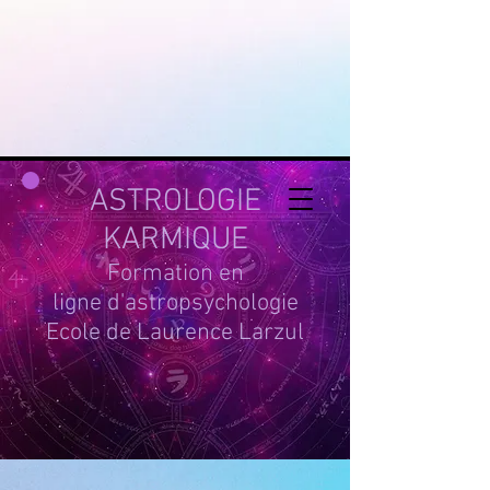
google-site-
verification=g_QL0i1y_iH2SzIBnQkwPXBcYSnaUfTasKcSm_DGWYY
UA-215061935-1
ASTROLOGIE
KARMIQUE
Formation en
ligne d'astropsychologie
Ecole de Laurence Larzul