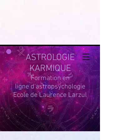
google-site-
verification=g_QL0i1y_iH2SzIBnQkwPXBcYSnaUfTasKcSm_DGWYY
UA-215061935-1
ASTROLOGIE
KARMIQUE
Formation en
ligne d'astropsychologie
Ecole de Laurence Larzul