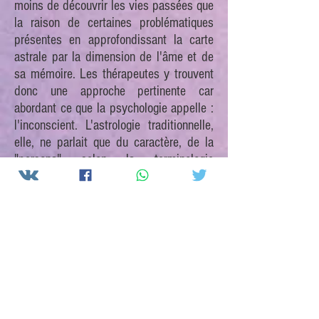
moins de découvrir les vies passées que
la raison de certaines problématiques
présentes en approfondissant la carte
astrale par la dimension de l'âme et de
sa mémoire. Les thérapeutes y trouvent
donc une approche pertinente car
abordant ce que la psychologie appelle :
l'inconscient. L'astrologie traditionnelle,
elle, ne parlait que du caractère, de la
"persona" selon la terminologie
jungienne.
Sa pratique aide donc à éveiller ce que
les grecs appelaient "la Mnemosyne"
soit : la mémoire de l'âme pour l'intégrer
à la personnalité actuelle et mieux
comprendre ainsi les motivations
présidant à l'incarnation présente.