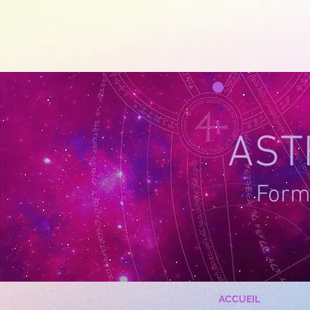
google-site-verification=g_QL0i1y_iH2SzIBnQkwPXBcYSnaUfTasKcSm_DGWYY
UA-215061935
AST
Forma
ACCUEIL