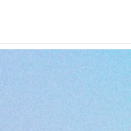
Les livres de Laurence Larzul
Décou
sont les meilleurs livres
d'ast
d'astrologie karmique, une
secr
référence depuis 1990