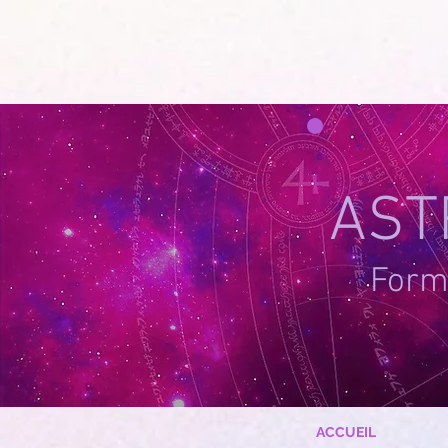
google-site-verification=g_QL0i1y_iH2SzIBnQkwPXBcYSnaUfTasKcSm_DGWYY
UA-215061935
AST
Forma
ACCUEIL