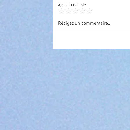
Ajouter une note
Devenir astrologue certifié :
Rédigez un commentaire...
Devenez astrologue grâce à
une formation complète