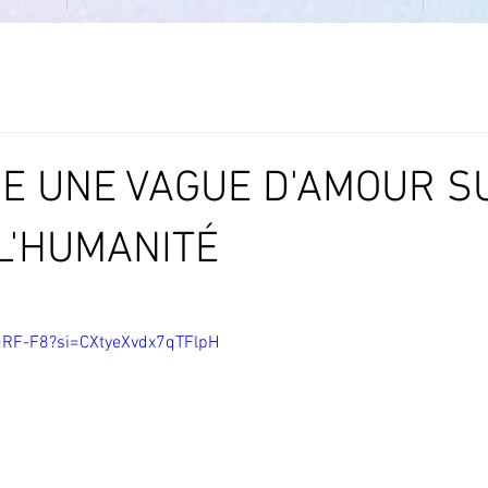
E UNE VAGUE D'AMOUR S
L'HUMANITÉ
5.
7uRF-F8?si=CXtyeXvdx7qTFlpH