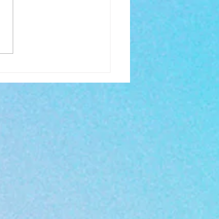
vrir les concepts
rologie karmique et ses
ets