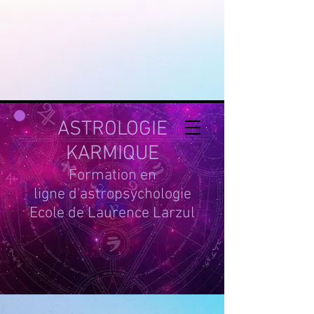
google-site-
verification=g_QL0i1y_iH2SzIBnQkwPXBcYSnaUfTasKcSm_DGWYY
UA-215061935-1
ASTROLOGIE
KARMIQUE
Formation en
ligne d'astropsychologie
Ecole de Laurence Larzul