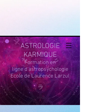
google-site-
verification=g_QL0i1y_iH2SzIBnQkwPXBcYSnaUfTasKcSm_DGWYY
UA-215061935-1
ASTROLOGIE
KARMIQUE
Formation en
ligne d'astropsychologie
Ecole de Laurence Larzul