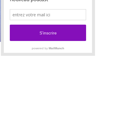
Privat
·
1 Étudiants
SONOTHÉRAPIE SORTIR DE LA DÉPRESSION
Beitreten
Privat
·
1 Mitglied
CONFIRMÉS
Beitreten
Privat
·
1 Étudiants