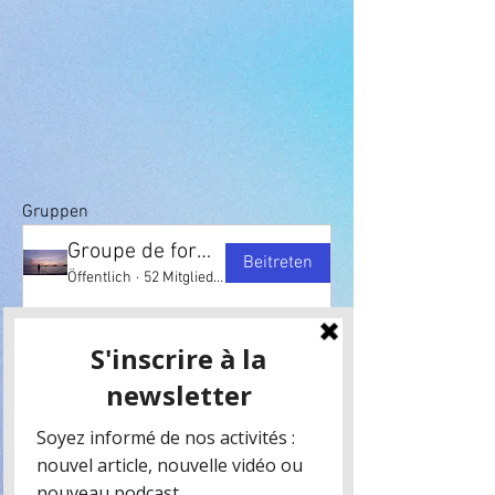
Gruppen
Groupe de formation-astrologie
Beitreten
Öffentlich
·
52 Mitglieder
DÉBUTANTS ET PLUS AVANCÉS
Beitreten
Privat
·
6 Étudiants
LES FONDAMENTAUX DE L'ÉCOLE
Beitreten
Öffentlich
·
74 Mitglieder
PERFECTIONNÉS (NIVEAU KARMIQUE)
Beitreten