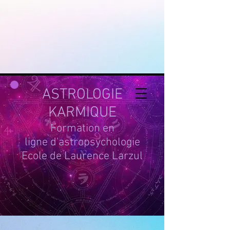
google-site-
verification=g_QL0i1y_iH2SzIBnQkwPXBcYSnaUfTasKcSm_DGWYY
UA-215061935-1
ASTROLOGIE
KARMIQUE
Formation en
ligne d'astropsychologie
Ecole de Laurence Larzul